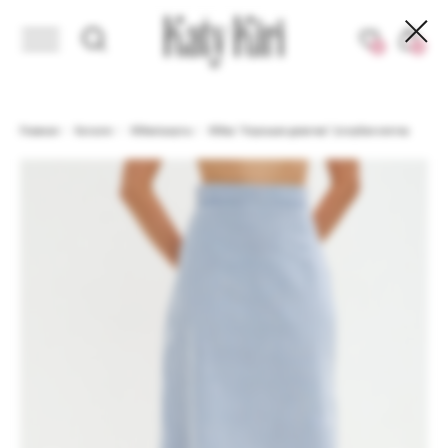
ИЗБРАННЫЙ АССОРТИМЕНТ
ЗДЕСЬ KIRI SHOPING DAYS. ДО - 40% НА ИЗБ
0
0
Главная
/
Каталог
/
Юбки/шорты
/
Юбка "Хорошая девочка" (голубая клетка