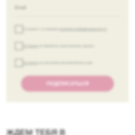
ПОКУПАТЕЛЯМ
Платежная информация
Оплата и доставка
Возврат и обмен
Контакты
ИП Киричкова Е. В.
ИНН 615430347648
ОГРН 319619600182405
Политика обработки данных
Публичная оферта