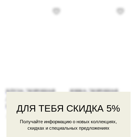
Согласие
на получение рекламной рассылки
ПОДПИСАТЬСЯ
ВДОХНОВЛЯЙСЯ НАШИМИ
ОБРАЗАМИ В СОЦИАЛЬНЫХ
СЕТЯХ
PINTEREST
VK
TELEGRAM
БЛУЗА "ХОРОШАЯ
ЮБКА "ХОРОШАЯ
ДЕВОЧКА" (ГОЛУБАЯ
ДЕВОЧКА" (КРАСНАЯ
КЛЕТКА)
КЛЕТКА)
ДЛЯ ТЕБЯ СКИДКА 5%
12990
р.
10990
р.
Получай информацию о новых коллекциях, скидках
и специальных предложениях