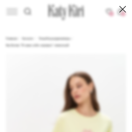
ЫЙ АССОРТИМЕНТ
ЗДЕСЬ KIRI SHOPING DAYS. ДО - 40% НА ИЗБРАННЫЙ
0
0
Главная
/
Каталог
/
Топы/блузы/джемперы
/
Футболка "Я сама себе сюрприз" лимонный