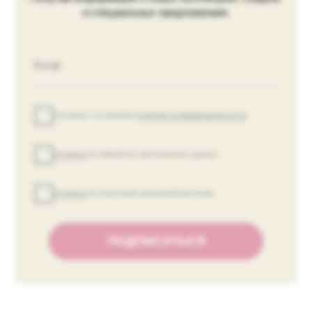
ПОКУПАТЕЛЯМ
Платежная информация
Оплата и доставка
Возврат и обмен
Контакты
ИП Киричкова Е. В.
ИНН 615430347648
ОГРН 319619600182405
Политика обработки данных
Публичная оферта