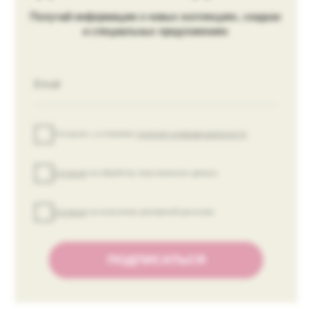
ПОКУПАТЕЛЯМ
Платежная информация
Оплата и доставка
Возврат и обмен
Контакты
ИП Киричкова Е. В.
ИНН 615430347648
ОГРН 319619600182405
Политика обработки данных
Публичная оферта