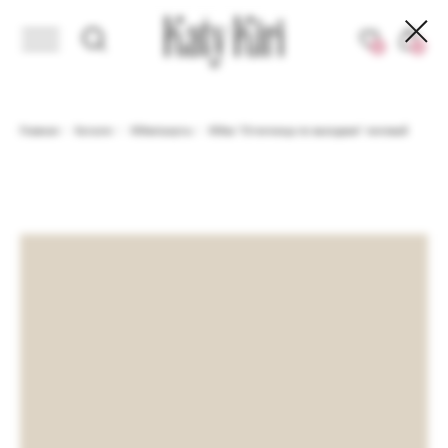
СОРТИМЕНТ
ЗДЕСЬ KIRI SHOPING DAYS. ДО - 40% НА ИЗБРАННЫЙ АССОР
0
0
Главная
/
Каталог
/
Юбки/шорты
/
Юбка "Отличница по выходкам" лиловый