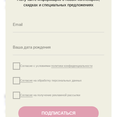
Получай информацию о новых коллекциях, скидках
10900
р.
25900
р.
и специальных предложениях
Согласие с условиями
политики конфиденциальности
Согласие
на обработку персональных данных
Согласие
на получение рекламной рассылки
ПОДПИСАТЬСЯ
СУМОЧКА-МЕШОЧЕК
ЖДЕМ ТЕБЯ В
"ШЕПОТ ЦВЕТОВ"
НАШЕМ УЮТНОМ
ДОМИКЕ
3990
р.