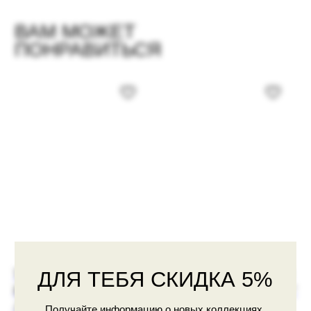
Согласие
на обработку персональных данных
Согласие
на получение рекламной рассылки
ПОДПИСАТЬСЯ
ВДОХНОВЛЯЙСЯ НАШИМИ
ОБРАЗАМИ В СОЦИАЛЬНЫХ
СЕТЯХ
PINTEREST
VK
TELEGRAM
ТОП "ОТЛИЧНИЦА ПО
ЮБКА С ФЕСТОНАМИ
ВЫХОДКАМ"
"РЕЖИМ ПРИНЦЕССЫ"
ДЛЯ ТЕБЯ СКИДКА 5%
ЛИЛОВЫЙ
РОЗОВЫЙ