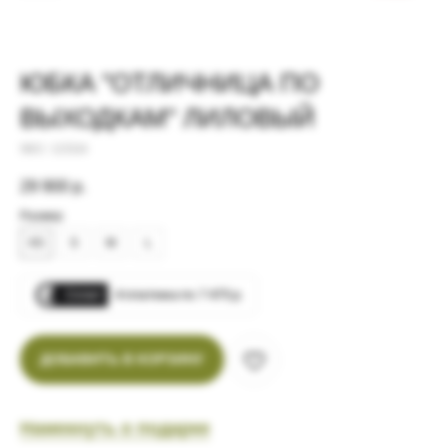
ЮБКА "ОТЛИЧНИЦА ПО
ВЫХОДКАМ" ЛИЛОВЫЙ
SKU:
123324
29 900
р.
Размер
XS
S
M
L
Сплит
4 платежа по 7 475 р.
ДОБАВИТЬ В КОРЗИНУ
ВАМ МОЖЕТ
Намекнуть о подарке
ПОНРАВИТЬСЯ