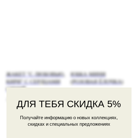
Согласие
на получение рекламной рассылки
ПОДПИСАТЬСЯ
ВДОХНОВЛЯЙСЯ НАШИМИ
ОБРАЗАМИ В СОЦИАЛЬНЫХ
СЕТЯХ
ЖАКЕТ "С ЛЮБОВЬЮ,
ЮБКА МИНИ
PINTEREST
VK
TELEGRAM
КИРИ" С СЕРДЦАМИ
(РОЗОВАЯ ЁЛОЧКА)
СИНИЙ
10900
р.
29900
р.
ДЛЯ ТЕБЯ СКИДКА 5%
Получай информацию о новых коллекциях, скидках
и специальных предложениях