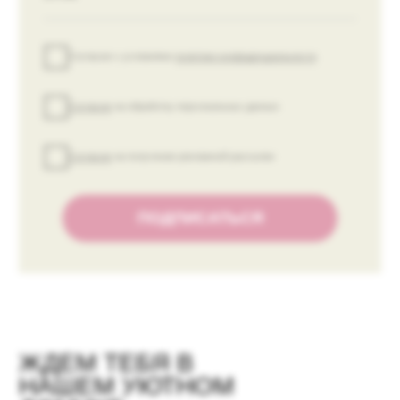
ПОКУПАТЕЛЯМ
Платежная информация
Оплата и доставка
Возврат и обмен
Контакты
ИП Киричкова Е. В.
ИНН 615430347648
ОГРН 319619600182405
Политика обработки данных
Публичная оферта