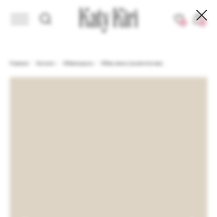
МЕНТ
ЗДЕСЬ KIRI SHOPING DAYS. ДО - 40% НА ИЗБРАННЫЙ АССОРТИМЕН
0
0
Главная
/
Каталог
/
Юбки/шорты
/
Юбка мини (синяя ёлочка)