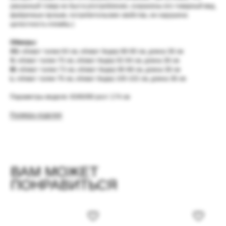
указанный товар не был в употреблении, сохранены его товарный вид,
фабричные ярлыки, потребительские свойства, не нарушена
целостность пломбы.)
Обмеры:
XS:
обхват талии 64 см, обхват бедер 88-90 см, длина 38 см
S:
обхват талии 70 см, обхват бедер 92-94 см, длина 38 см
M:
обхват талии 73 см, обхват бедер 96-98 см, длина 38 см
L:
обхват талии 76 см, обхват бедер 100-102 см, длина 38 см
ДЛЯ ТЕБЯ СКИДКА 5%
Параметры модели: 83/60/90 рост 174 см
Получайте информацию о новых коллекциях,
скидках и специальных предложениях
Размеры изделия
Согласие с условиями
политики конфиденциальности
Согласие
на обработку персональных данных