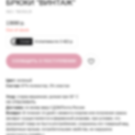
БРЮКИ "ВИНТАЖ"
SKU: 700.954.29
13690
р.
Out of stock
Сплит
4 платежа по 3 422 р.
СООБЩИТЬ О ПОСТУПЛЕНИИ
ВАМ МОЖЕТ
ПОНРАВИТЬСЯ
Цвет:
зеленый
Состав:
97% полиэстер, 3% эластан
Уход:
стирка машинная, ручная при 30° С
НЕ ОТБЕЛИВАТЬ
Доставка:
по всему миру СДЭК/Почта России
Возврат:
В течение 14 дней с момента покупки или получения заказа
(возврат осуществляется в фирменной упаковке, при условии, что
указанный товар не был в употреблении, сохранены его товарный вид,
фабричные ярлыки, потребительские свойства, не нарушена
целостность пломбы.)