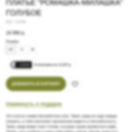
ПЛАТЬЕ "РОМАШКА-МИЛАШКА"
ГОЛУБОЕ
SKU:
123349
16 990
р.
Размер
XS
S
M
Сплит
4 платежа по 4 247 р.
ДОБАВИТЬ В КОРЗИНУ
Намекнуть о подарке
Это платье словно беззаботное утро. Такое, когда не надо никуда
спешить, а тебя наполняет внутренняя радость и беззаботность.
Такое, когда вокруг поют птички, а в руках чашка ароматного кофе.
Легкое, чуть наивное и очень кокетливое: клетка, объем, открытые