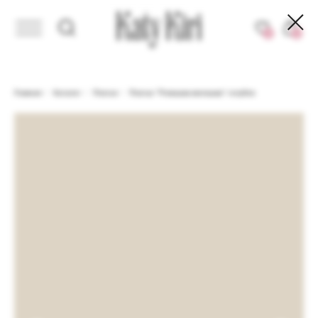
СОРТИМЕНТ
ЗДЕСЬ KIRI SHOPING DAYS. ДО - 40% НА ИЗБРАННЫЙ АССОР
0
0
Главная
/
Каталог
/
Платья
/
Платье "Ромашка-милашка" голубое