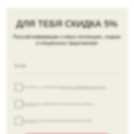
ПОКУПАТЕЛЯМ
Платежная информация
Оплата и доставка
Возврат и обмен
Контакты
ИП Киричкова Е. В.
ИНН 615430347648
ОГРН 319619600182405
Политика обработки данных
Публичная оферта